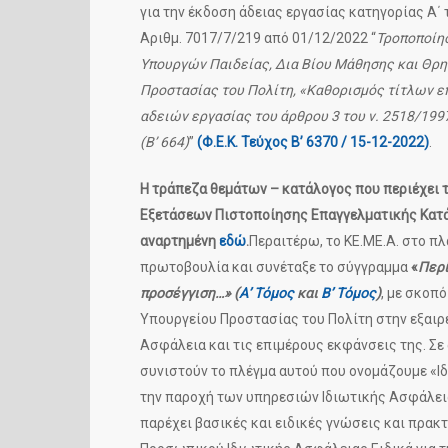
για την έκδοση άδειας εργασίας κατηγορίας Α΄ τη
Αριθμ. 7017/7/219 από 01/12/2022 “
Τροποποίησ
Υπουργών Παιδείας, Δια Βίου Μάθησης και Θρη
Προστασίας του Πολίτη, «Καθορισμός τίτλων ε
αδειών εργασίας του άρθρου 3 του ν. 2518/1997
(Β’ 664)
”
(Φ.Ε.Κ. Τεύχος Β’ 6370 / 15-12-2022)
.
Η τράπεζα θεμάτων – κατάλογος που περιέχει 
Εξετάσεων Πιστοποίησης Επαγγελματικής Κατά
αναρτημένη
εδώ
.
Περαιτέρω, το ΚΕ.ΜΕ.Α. στο π
πρωτοβουλία και συνέταξε το σύγγραμμα
«
Περί
προσέγγιση…» (
Α’ Τόμος
και
Β’ Τόμος
)
, με σκοπ
Υπουργείου Προστασίας του Πολίτη στην εξαιρε
Ασφάλεια και τις επιμέρους εκφάνσεις της. Σε 
συνιστούν το πλέγμα αυτού που ονομάζουμε «Ιδ
την παροχή των υπηρεσιών Ιδιωτικής Ασφάλεια
παρέχει βασικές και ειδικές γνώσεις και πρα