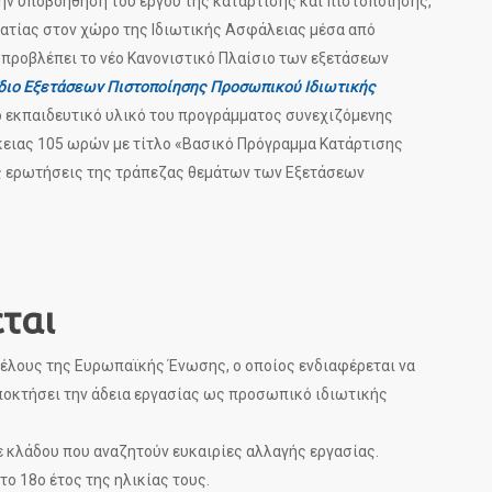
ην υποβοήθηση του έργου της κατάρτισης και πιστοποίησης,
ματίας στον χώρο της Ιδιωτικής Ασφάλειας μέσα από
 προβλέπει το νέο Κανονιστικό Πλαίσιο των εξετάσεων
διο Εξετάσεων Πιστοποίησης Προσωπικού Ιδιωτικής
κό εκπαιδευτικό υλικό του προγράμματος συνεχιζόμενης
ρκειας 105 ωρών με τίτλο «Βασικό Πρόγραμμα Κατάρτισης
ις ερωτήσεις της τράπεζας θεμάτων των Εξετάσεων
ται
μέλους της Ευρωπαϊκής Ένωσης, ο οποίος ενδιαφέρεται να
αποκτήσει την άδεια εργασίας ως προσωπικό ιδιωτικής
 κλάδου που αναζητούν ευκαιρίες αλλαγής εργασίας.
το 18ο έτος της ηλικίας τους.