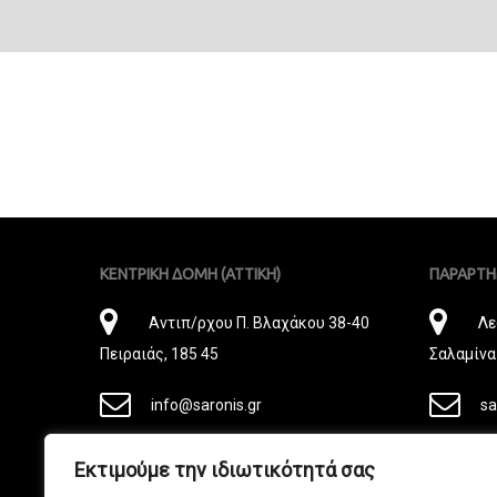
ΚΕΝΤΡΙΚΗ ΔΟΜΗ (ΑΤΤΙΚΗ)
ΠΑΡΑΡΤΗ
Διεύθυνση
Δι
Αντιπ/ρχου Π. Βλαχάκου 38-40
Λε
Πειραιάς, 185 45
Σαλαμίνα
E-
E-
info@saronis.gr
sa
Mail
Ma
Phone
Ph
+30 210 4629300
+3
Εκτιμούμε την ιδιωτικότητά σας