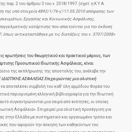
ς παρ. 2 του άρθρου 3 του ν. 2518/1997. (σχετ. η Κ.Υ.Α.
η της υπό στοιχεία 4892/1/76-γ’/17.05.2010 απόφασης των
σκευμάτων, Εργασίας και Κοινωνικής Ασφάλισης,
παγγελματικής κατάρτισης που απαιτούνται για την έκδοση
, όπως αντικαταστάθηκε με τις διατάξεις του ν. 3707/2008»
τις ερωτήσεις του θεωρητικού και πρακτικού μέρους, των
ρτισης Προσωπικού Ιδιωτικής Ασφάλειας, είναι
λαίσιο της εκπλήρωσης της αποστολής του, ανέλαβε την
 ΙΔΙΩΤΙΚΗΣ ΑΣΦΑΛΕΙΑΣ Επιχειρώντας μια ολιστική
ό να αποτελέσει συμβολή του καθ’ ύλη αρμόδιου Φορέα του
τικά περιορισμένη ελληνική βιβλιογραφία για την Ιδιωτική
αυτό συγκεντρώνονται μια σειρά από ενότητες, οι οποίες
ιωτική Ασφάλεια». Επιχειρεί μια ολιστική προσέγγιση για
ς στην Ελλάδα με συστηματικό και οργανωμένο τρόπο και
κτικές που αφορούν την άσκηση των καθηκόντων του