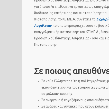
Προσωπικού Ιδιωτικής Ασφάλειας.Ειδικά για τ
για όποιον/α επιθυμεί να εργαστεί ως επαγγελ
διαδικασίες κατάρτισης και πιστοποίησης που
πιστοποίησης, το ΚΕ.ΜΕ.Α. συνέταξε το
Εγχειρί
Ασφάλειας
, το οποίο εμπεριέχει τόσο το βασι
επαγγελματικής κατάρτισης του ΚΕ.ΜΕ.Α., διά
Προσωπικού Ιδιωτικής Ασφάλειας»
όσο και τ
Πιστοποίησης.
Σε ποιους απευθύνε
Σε κάθε Έλληνα πολίτη ή πολίτη κράτους-
εκπαιδευτεί και να προετοιμαστεί για να 
ασφάλειας-security.
Σε άνεργους ή εργαζόμενους οποιουδήποτε
Σε άνδρες και γυναίκες που έχουν καλύψει 