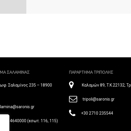
ΜΑ ΣΑΛΑΜΙΝΑΣ
ΠΑΡΑΡΤΗΜΑ ΤΡΙΠΟΛΗΣ
εύθυνση
Διεύθυνση
ωφ. Σαλαμίνος 235 – 18900
Καλαμών 89, T.K.22132, Τ
E-
tripoli@saronis.gr
Mail
lamina@saronis.gr
Phone
+30 2710 235544
il
one
0 210 4640000 (εσωτ. 116, 115)